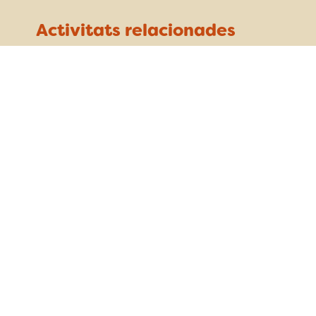
Activitats relacionades
Jornada de Voluntariat Ambiental al
Litoral de Tarragona
diumenge 6 de juny
Tarragona