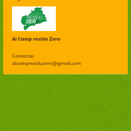
Al Camp residu Zero
Contacte:
alcampresiduzero@gmail.com