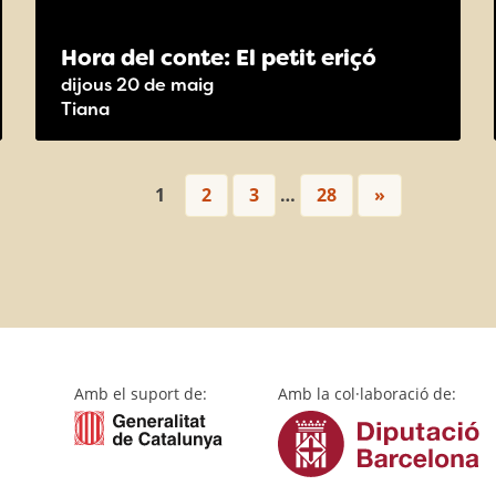
Hora del conte: El petit eriçó
dijous 20 de maig
Tiana
1
2
3
…
28
»
Amb el suport de:
Amb la col·laboració de: