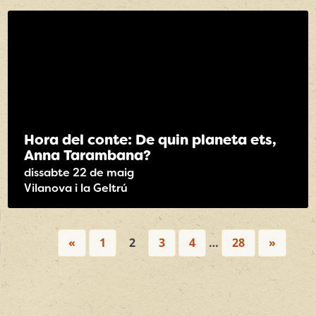
Hora del conte: De quin planeta ets,
Anna Tarambana?
dissabte 22 de maig
Vilanova i la Geltrú
«
1
2
3
4
…
28
»