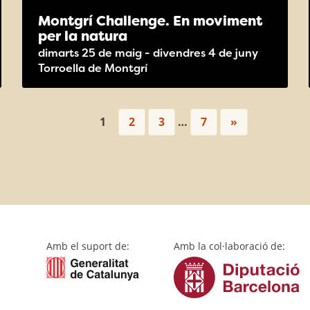
Montgrí Challenge. En moviment
per la natura
dimarts 25 de maig - divendres 4 de juny
Torroella de Montgrí
1
2
3
…
7
»
Amb el suport de:
Amb la col·laboració de: