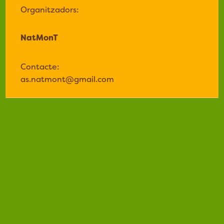
Organitzadors:
NatMonT
Contacte:
as.natmont@gmail.com