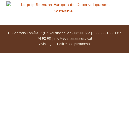
C. Sagrada Família, 7 (Universitat de Vic), 08500 Vic | 938 866 135 | 687
74 92 68 |
info@setmananatura.cat
Avís legal
|
Política de privadesa