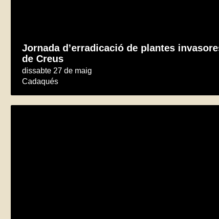
Jornada d’erradicació de plantes invasore
de Creus
dissabte 27 de maig
Cadaqués
Llegim el riu – inspecció al riu Llobregat
dissabte 3 de juny