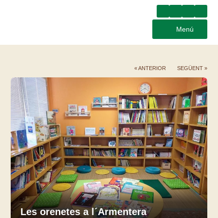
Menú
« ANTERIOR
SEGÜENT »
Les orenetes a l´Armentera