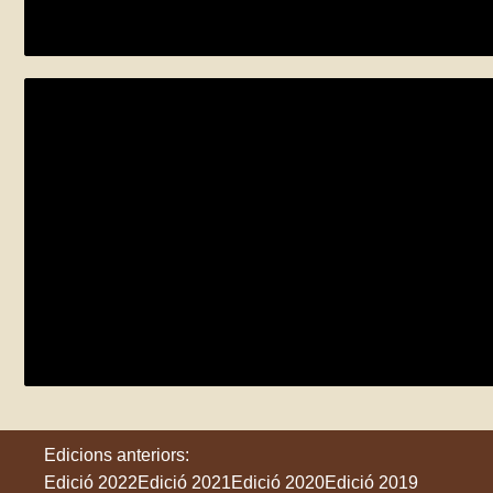
dissabte 27 de maig
Cabrera de Mar
Viu la natura al Parc del Canal de la Infan
diumenge 4 de juny
Cornellà de Llobregat
Edicions anteriors:
Edició 2022
Edició 2021
Edició 2020
Edició 2019