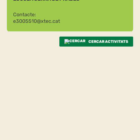
Contacte:
e3005510@xtec.cat
CERCAR ACTIVITATS