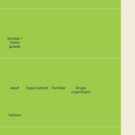
Sortida /
Visita
guiada
Adult
Especialitzat
Familiar
Grups
organitzats
tothom