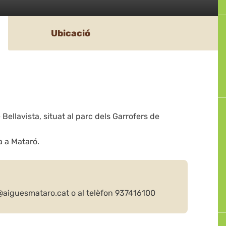
Ubicació
e Bellavista, situat al parc dels Garrofers de
a a Mataró.
o@aiguesmataro.cat o al telèfon 937416100