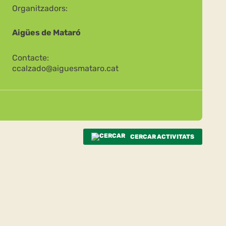
Organitzadors:
Aigües de Mataró
Contacte:
ccalzado@aiguesmataro.cat
CERCAR ACTIVITATS