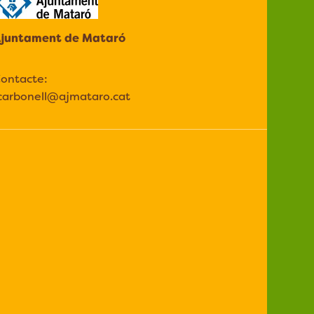
juntament de Mataró
ontacte:
carbonell@ajmataro.cat