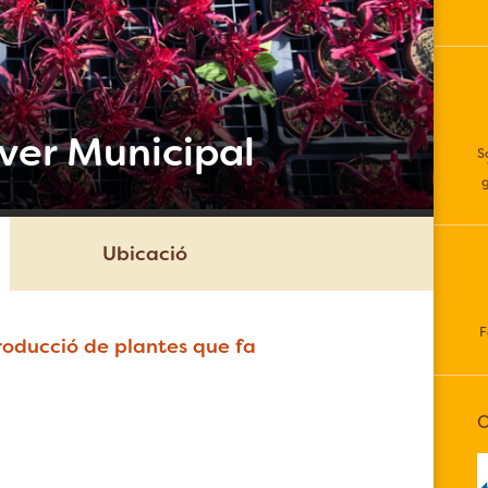
iver Municipal
S
Ubicació
F
producció de plantes que fa
O