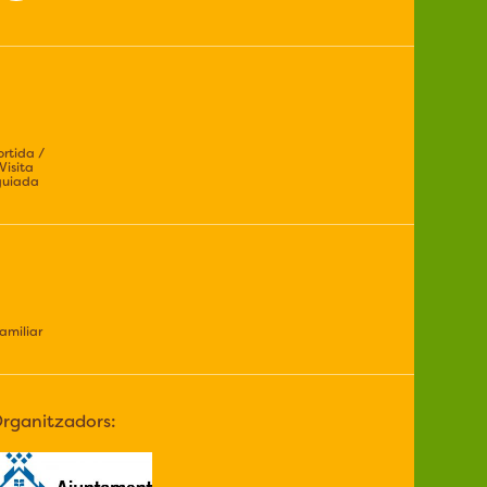
ortida /
Visita
guiada
amiliar
rganitzadors: