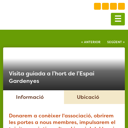
☰
« ANTERIOR
SEGÜENT »
Visita guiada a l’hort de l’Espai
Gardenyes
Informació
Ubicació
Donarem a conèixer l'associació, obrirem
les portes a nous membres, impulsarem el