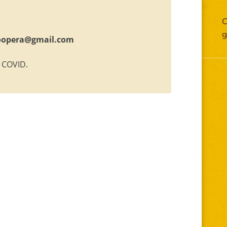
C
g
oopera@gmail.com
s COVID.