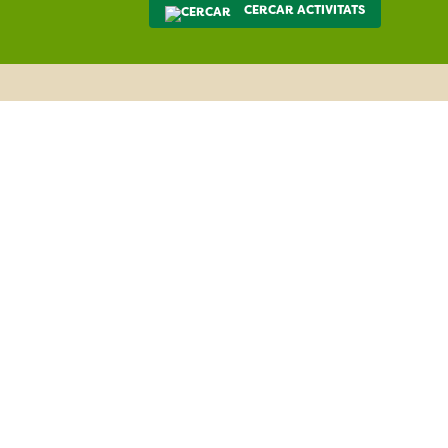
CERCAR ACTIVITATS
La Biblioteca porta del Parc:
matinal al Marquet de les Roques
diumenge 4 d’octubre
Sant Llorenç Savall