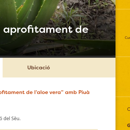
 i aprofitament de
Cur
Ubicació
profitament de l’aloe vera” amb Piuà
O
ró del Sèu.
G