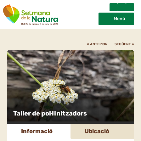
Menú
« ANTERIOR
SEGÜENT »
Taller de pol·linitzadors
Informació
Ubicació