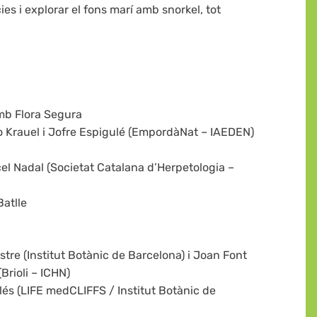
ies i explorar el fons marí amb snorkel, tot
amb Flora Segura
bo Krauel i Jofre Espigulé (EmpordàNat – IAEDEN)
rcel Nadal (Societat Catalana d’Herpetologia –
Batlle
stre (Institut Botànic de Barcelona) i Joan Font
Brioli – ICHN)
llés (LIFE medCLIFFS / Institut Botànic de