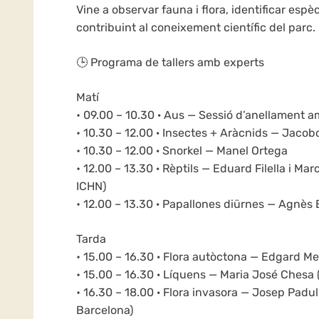
Vine a observar fauna i flora, identificar espèc
contribuint al coneixement científic del parc.
🕒 Programa de tallers amb experts
Matí
• 09.00 – 10.30 · Aus — Sessió d’anellament 
• 10.30 – 12.00 · Insectes + Aràcnids — Jaco
• 10.30 – 12.00 · Snorkel — Manel Ortega
• 12.00 – 13.30 · Rèptils — Eduard Filella i Ma
ICHN)
• 12.00 – 13.30 · Papallones diürnes — Agnès 
Tarda
• 15.00 – 16.30 · Flora autòctona — Edgard Me
• 15.00 – 16.30 · Líquens — Maria José Chesa (
• 16.30 – 18.00 · Flora invasora — Josep Padu
Barcelona)