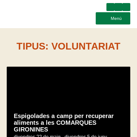
Menú
TIPUS:
VOLUNTARIAT
Espigolades a camp per recuperar
aliments a les COMARQUES
GIRONINES
divendres 22 de maig - divendres 5 de juny