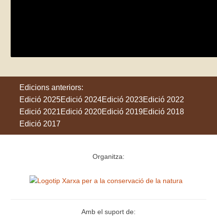
BioBlitz de flora exòtica al campus de la
dissabte 30 de maig
Cerdanyola del Vallès
Edicions anteriors:
Edició 2025
Edició 2024
Edició 2023
Edició 2022
Edició 2021
Edició 2020
Edició 2019
Edició 2018
Edició 2017
Organitza:
Amb el suport de: