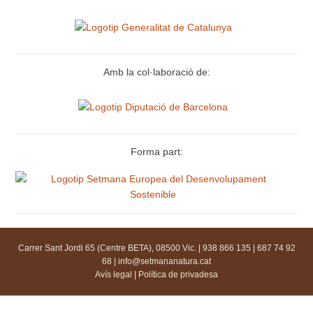
Amb la col·laboració de:
Forma part:
Carrer Sant Jordi 65 (Centre BETA), 08500 Vic. | 938 866 135 | 687 74 92
68 |
info@setmananatura.cat
Avís legal
|
Política de privadesa