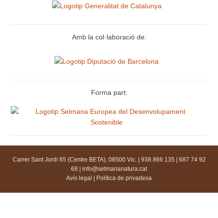
Amb la col·laboració de:
Forma part:
Carrer Sant Jordi 65 (Centre BETA), 08500 Vic. | 938 866 135 | 687 74 92
68 |
info@setmananatura.cat
Avís legal
|
Política de privadesa