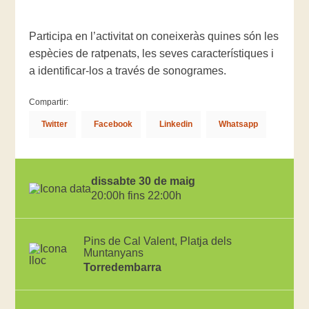
Participa en l’activitat on coneixeràs quines són les
espècies de ratpenats, les seves característiques i
a identificar-los a través de sonogrames.
Compartir:
Twitter
Facebook
Linkedin
Whatsapp
dissabte 30 de maig
20:00h fins 22:00h
Pins de Cal Valent, Platja dels
Muntanyans
Torredembarra