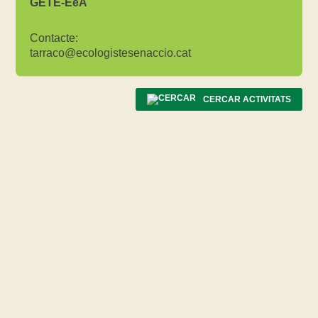
GETE-EeA
Contacte:
tarraco@ecologistesenaccio.cat
CERCAR ACTIVITATS