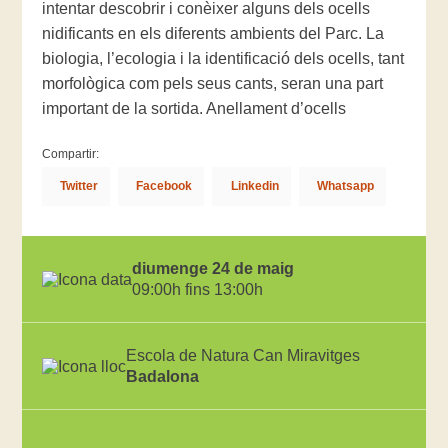
intentar descobrir i conèixer alguns dels ocells
nidificants en els diferents ambients del Parc. La
biologia, l’ecologia i la identificació dels ocells, tant
morfològica com pels seus cants, seran una part
important de la sortida. Anellament d’ocells
Compartir:
Twitter
Facebook
Linkedin
Whatsapp
diumenge 24 de maig
09:00h fins 13:00h
Escola de Natura Can Miravitges
Badalona