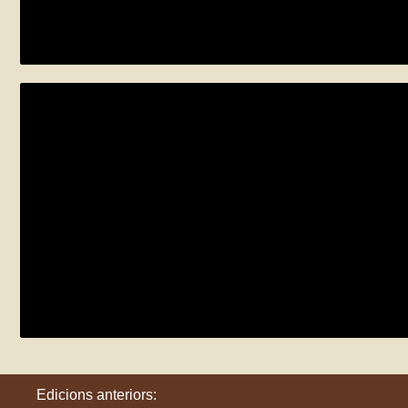
divendres 5 de juny
Anglès
Aparador infantil “Setmana de la natura”
dijous 21 de maig - dissabte 6 de juny
Amposta
Edicions anteriors: