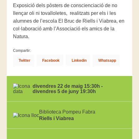
Exposició dels pòsters de conscienciació de no
llençar oli ni tovalloletes, realitzats per els i les
alumnes de l’escola El Bruc de Riells i Viabrea, en
col·laboració amb l’Associació els amics de la
Natura.
Compartir:
Twitter
Facebook
Linkedin
Whatsapp
divendres 22 de maig 15:30h -
divendres 5 de juny 19:30h
Biblioteca Pompeu Fabra
Riells i Viabrea