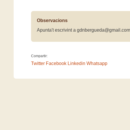
Observacions
Apunta't escrivint a gdnbergueda@gmail.com
Compartir:
Twitter
Facebook
Linkedin
Whatsapp