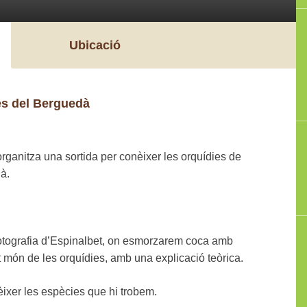
Ubicació
es del Berguedà
ganitza una sortida per conèixer les orquídies de
à.
fotografia d’Espinalbet, on esmorzarem coca amb
 món de les orquídies, amb una explicació teòrica.
èixer les espècies que hi trobem.