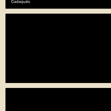
Cadaqués
Descobrim els ratpenats
divendres 24 de maig
Bàscara