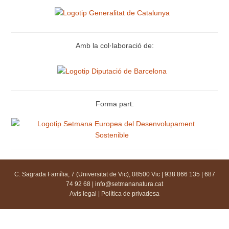
Amb la col·laboració de:
Forma part:
C. Sagrada Família, 7 (Universitat de Vic), 08500 Vic | 938 866 135 | 687
74 92 68 |
info@setmananatura.cat
Avís legal
|
Política de privadesa