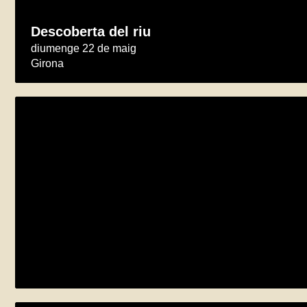
Descoberta del riu
diumenge 22 de maig
Girona
Jornada de Voluntariat Ambiental als Morr
diumenge 5 de juny
Tarragona