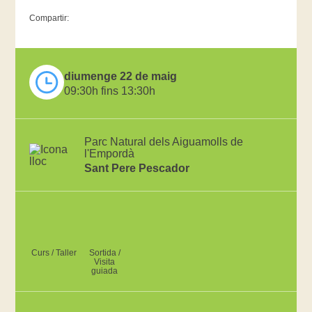
Compartir:
diumenge 22 de maig
09:30h fins 13:30h
Parc Natural dels Aiguamolls de
l'Empordà
Sant Pere Pescador
Curs / Taller
Sortida /
Visita
guiada