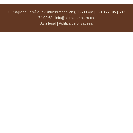
C. Sagrada Família, 7 (Universitat de Vic), 08500 Vic | 938 866 135 | 687
74 92 68 |
info@setmananatura.cat
Avís legal
|
Política de privadesa