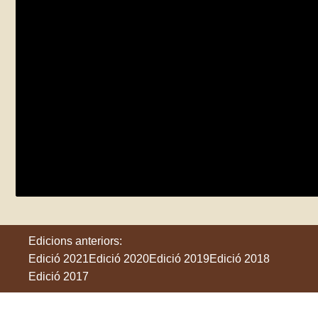
Jornada voluntariat ambiental amb Decat
diumenge 5 de juny
Vic
Edicions anteriors:
Edició 2021
Edició 2020
Edició 2019
Edició 2018
Edició 2017