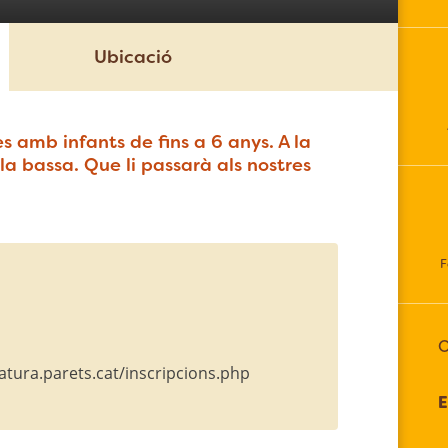
Ubicació
s amb infants de fins a 6 anys. A la
la bassa. Que li passarà als nostres
F
O
anatura.parets.cat/inscripcions.php
E