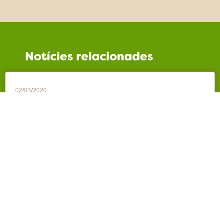
Notícies relacionades
02/03/2020
Reserva’t les dates de la 5a edició de la
Setmana de la Natura!
29/09/2020
Participa al concurs de les biblioteques “El
meu arbre”