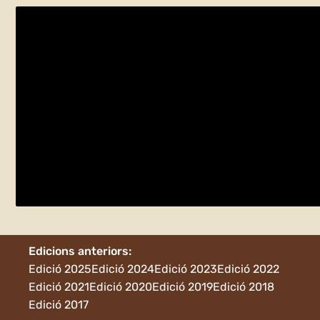
Parcs naturals de Catalunya
dilluns 1 de juny - diumenge 7 de juny
Manresa
Edicions anteriors:
Edició 2025
Edició 2024
Edició 2023
Edició 2022
Edició 2021
Edició 2020
Edició 2019
Edició 2018
Edició 2017