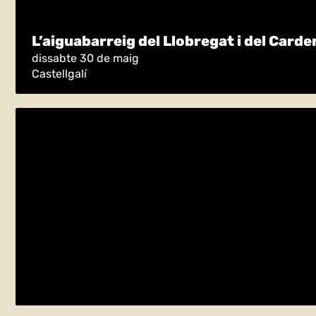
L’aiguabarreig del Llobregat i del Carde
dissabte 30 de maig
Castellgalí
DIA de L’ESTANY
diumenge 24 de maig
Banyoles