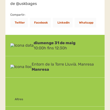
de @uskbages
Compartir:
Twitter
Facebook
Linkedin
Whatsapp
diumenge 31 de maig
10:00h fins 12:30h
Entorn de la Torre Lluvià. Manresa
Manresa
Altres