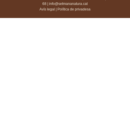
68 |
info@setmananatura.cat
Avís legal
|
Política de privadesa