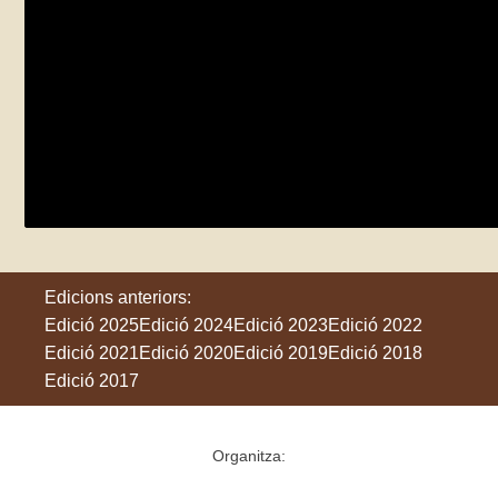
Explora la natura a Mataró: La riera d’Ar
diumenge 24 de maig
Mataró
Edicions anteriors:
Edició 2025
Edició 2024
Edició 2023
Edició 2022
Edició 2021
Edició 2020
Edició 2019
Edició 2018
Edició 2017
Organitza: