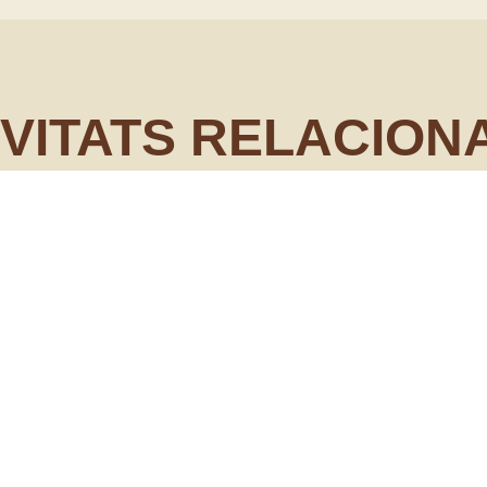
IVITATS RELACION
l Projecte Ibis
Arbres i Castells 
diumenge 24 de maig
Albera