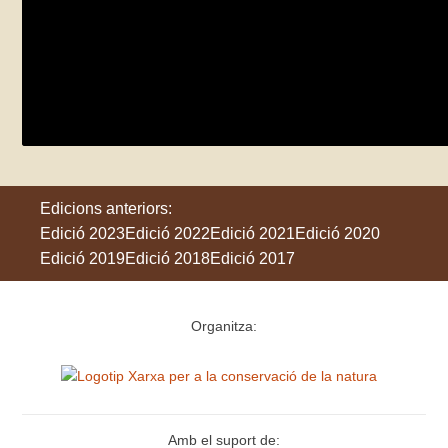
Ecofeminismes Augmentats: clima, aigua 
dissabte 25 de maig - dissabte 22 de juny
Sant Joan de les Abadesses
Edicions anteriors:
Edició 2023
Edició 2022
Edició 2021
Edició 2020
Edició 2019
Edició 2018
Edició 2017
Organitza:
Amb el suport de: