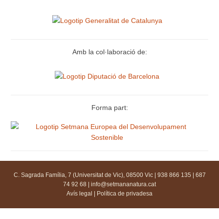
Amb la col·laboració de:
Forma part:
C. Sagrada Família, 7 (Universitat de Vic), 08500 Vic | 938 866 135 | 687
74 92 68 |
info@setmananatura.cat
Avís legal
|
Política de privadesa