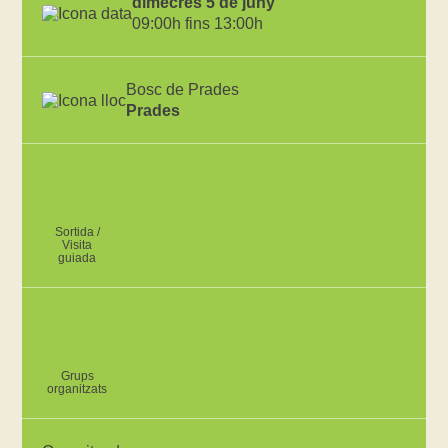
dimecres 5 de juny
09:00h fins 13:00h
Bosc de Prades
Prades
Sortida /
Visita
guiada
Grups
organitzats