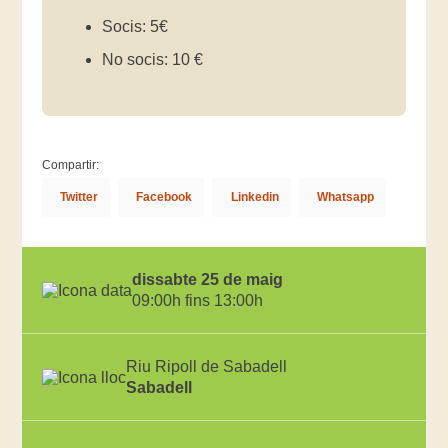
Socis: 5€
No socis: 10 €
Compartir:
Twitter
Facebook
Linkedin
Whatsapp
dissabte 25 de maig
09:00h fins 13:00h
Riu Ripoll de Sabadell
Sabadell