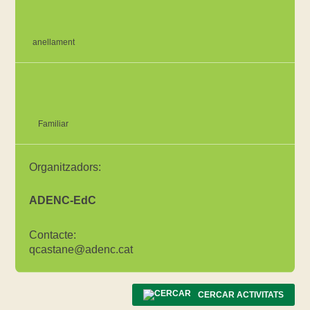
anellament
Familiar
Organitzadors:
ADENC-EdC
Contacte:
qcastane@adenc.cat
CERCAR ACTIVITATS