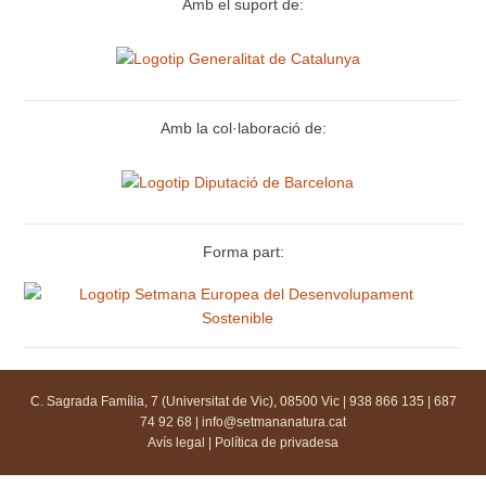
Amb el suport de:
Amb la col·laboració de:
Forma part:
C. Sagrada Família, 7 (Universitat de Vic), 08500 Vic | 938 866 135 | 687
74 92 68 |
info@setmananatura.cat
Avís legal
|
Política de privadesa