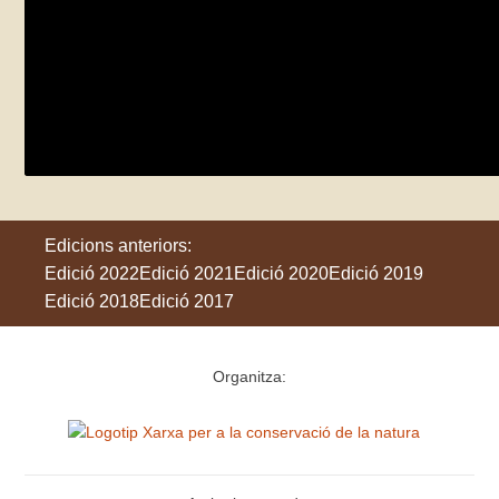
Bioblitz a Montserrat – Coll de Can Maçan
dissabte 27 de maig
El Bruc
Edicions anteriors:
Edició 2022
Edició 2021
Edició 2020
Edició 2019
Edició 2018
Edició 2017
Organitza: