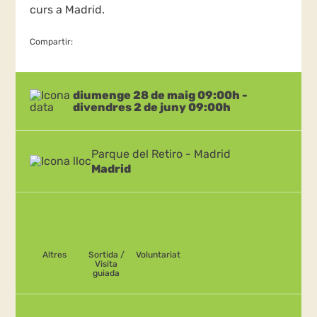
curs a Madrid.
Compartir:
diumenge 28 de maig 09:00h -
divendres 2 de juny 09:00h
Parque del Retiro - Madrid
Madrid
Altres
Sortida /
Voluntariat
Visita
guiada