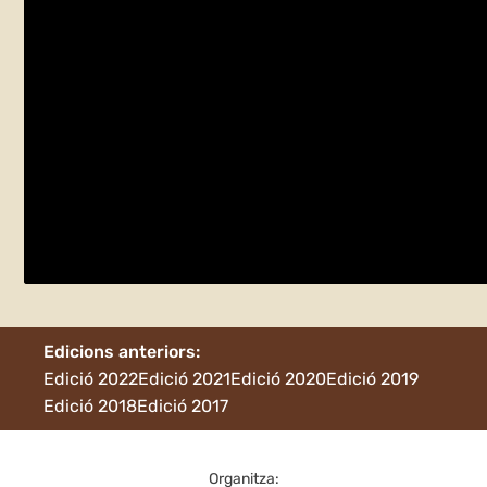
Recuperem Castanyers Centenaris!
dissabte 27 de maig
viladrau
Edicions anteriors:
Edició 2022
Edició 2021
Edició 2020
Edició 2019
Edició 2018
Edició 2017
Organitza: