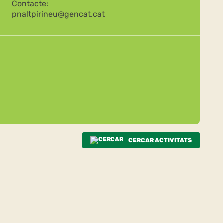
Contacte:
pnaltpirineu@gencat.cat
CERCAR ACTIVITATS