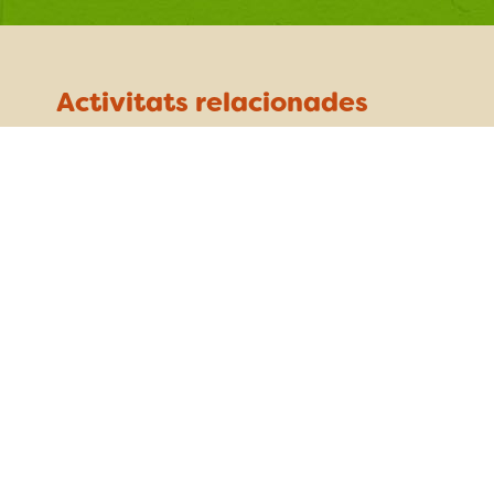
Activitats relacionades
Gorgues de la vall d’Hostoles fent
marxa nòrdica
diumenge 4 d’octubre
Les Planes d'Hostoles