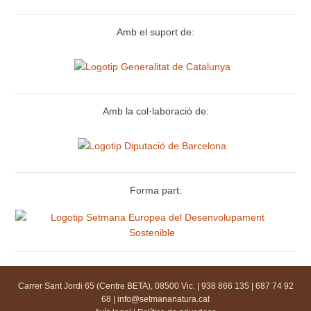
Amb el suport de:
Amb la col·laboració de:
Forma part:
Carrer Sant Jordi 65 (Centre BETA), 08500 Vic. | 938 866 135 | 687 74 92
68 |
info@setmananatura.cat