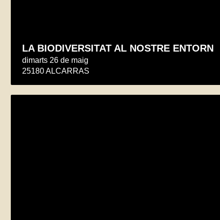
LA BIODIVERSITAT AL NOSTRE ENTORN
dimarts 26 de maig
25180 ALCARRAS
Conèixer ens ajuda a prevenir
dimarts 26 de maig
Torres de Segre