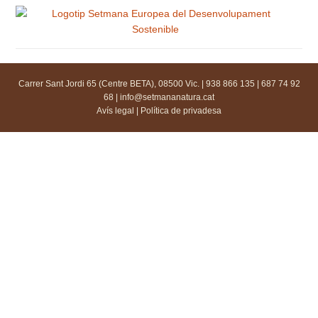
Carrer Sant Jordi 65 (Centre BETA), 08500 Vic. | 938 866 135 | 687 74 92
68 |
info@setmananatura.cat
Avís legal
|
Política de privadesa