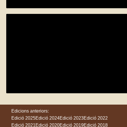
Olot
Els últims primats del planeta
divendres 29 de maig
Riudellots de la Selva
Edicions anteriors:
Edició 2025
Edició 2024
Edició 2023
Edició 2022
Edició 2021
Edició 2020
Edició 2019
Edició 2018