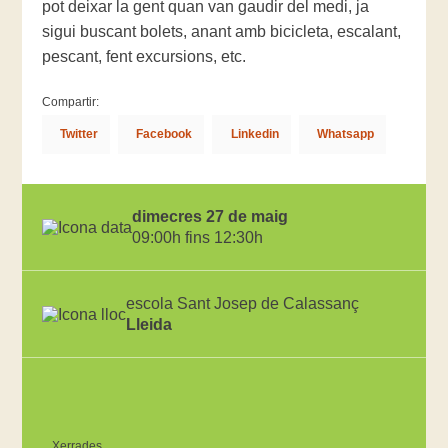
pot deixar la gent quan van gaudir del medi, ja
sigui buscant bolets, anant amb bicicleta, escalant,
pescant, fent excursions, etc.
Compartir:
Twitter
Facebook
Linkedin
Whatsapp
dimecres 27 de maig
09:00h fins 12:30h
escola Sant Josep de Calassanç
Lleida
Xerrades