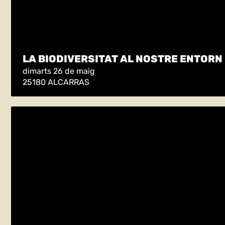
LA BIODIVERSITAT AL NOSTRE ENTORN
dimarts 26 de maig
25180 ALCARRAS
Orenetes, problemàtica i beneficis
divendres 29 de maig