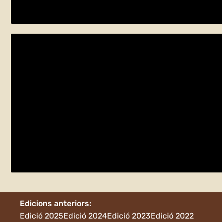
Cambrils
DESCOBREIX LA VIDA AMAGADA D’UNA
dissabte 23 de maig
Algerri
Edicions anteriors:
Edició 2025
Edició 2024
Edició 2023
Edició 2022