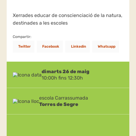
Xerrades educar de conscienciació de la natura,
destinades a les escoles
Compartir:
Twitter
Facebook
Linkedin
Whatsapp
dimarts 26 de maig
10:00h fins 12:30h
escola Carrassumada
Torres de Segre