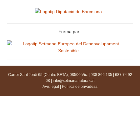
Forma part:
Carrer Sant Jordi 65 (Centre BETA), 08500 Vic. | 938 866 135 | 687 74 92
68 |
info@setmananatura.cat
Avís legal
|
Política de privadesa