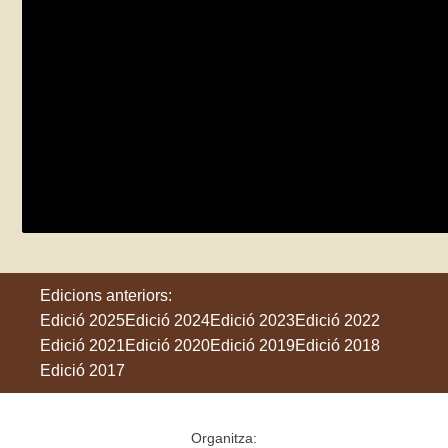
Contes del bosc
dijous 4 de juny
Sora
Edicions anteriors:
Edició 2025
Edició 2024
Edició 2023
Edició 2022
Edició 2021
Edició 2020
Edició 2019
Edició 2018
Edició 2017
Organitza: