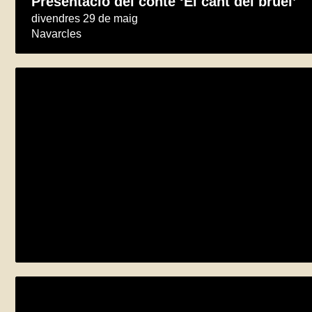
Presentació del conte ‘El cant del bruel’
divendres 29 de maig
Navarcles
Hora del conte
dissabte 23 de maig
Vilanova i la Geltrú