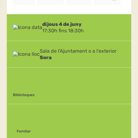
dijous 4 de juny
17:30h fins 18:30h
Sala de l'Ajuntament o a l'exterior
Sora
Biblioteques
Familiar