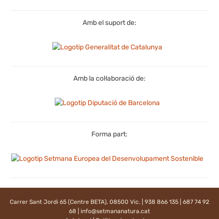
Amb el suport de:
Amb la col·laboració de:
Forma part:
Carrer Sant Jordi 65 (Centre BETA), 08500 Vic. | 938 866 135 | 687 74 92
68 |
info@setmananatura.cat