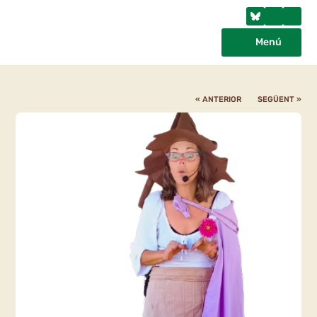
Menú
« ANTERIOR
SEGÜENT »