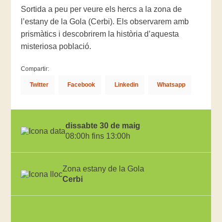
Sortida a peu per veure els hercs a la zona de
l’estany de la Gola (Cerbi). Els observarem amb
prismàtics i descobrirem la història d’aquesta
misteriosa població.
Compartir:
Twitter
Facebook
Linkedin
Whatsapp
dissabte 30 de maig
08:00h fins 13:00h
Zona estany de la Gola
Cerbi