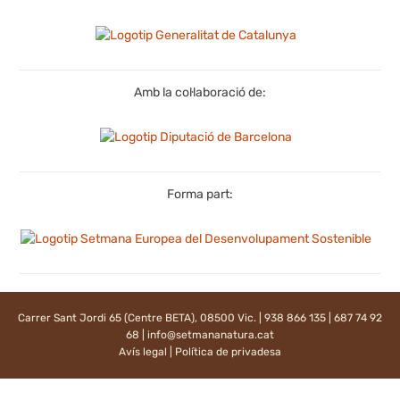
Amb la col·laboració de:
Forma part:
Carrer Sant Jordi 65 (Centre BETA), 08500 Vic. | 938 866 135 | 687 74 92
68 |
info@setmananatura.cat
Avís legal
|
Política de privadesa