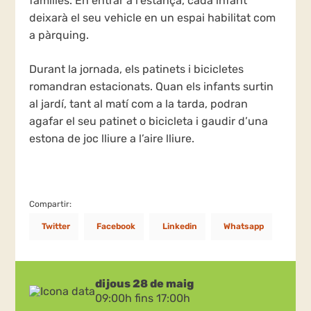
famílies. En entrar a l’estança, cada infant
deixarà el seu vehicle en un espai habilitat com
a pàrquing.
Durant la jornada, els patinets i bicicletes
romandran estacionats. Quan els infants surtin
al jardí, tant al matí com a la tarda, podran
agafar el seu patinet o bicicleta i gaudir d’una
estona de joc lliure a l’aire lliure.
Compartir:
Twitter
Facebook
Linkedin
Whatsapp
dijous 28 de maig
09:00h fins 17:00h