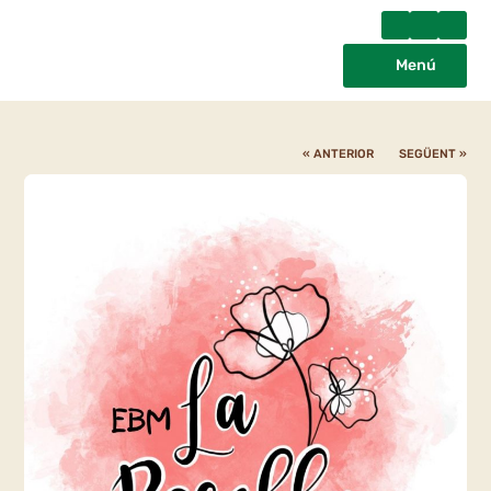
Menú
« ANTERIOR
SEGÜENT »