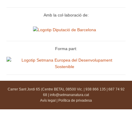
Amb la col·laboració de:
Forma part:
Carrer Sant Jordi 65 (Centre BETA), 08500 Vic. | 938 866 135 | 687 74 92
68 |
info@setmananatura.cat
Avís legal
|
Política de privadesa