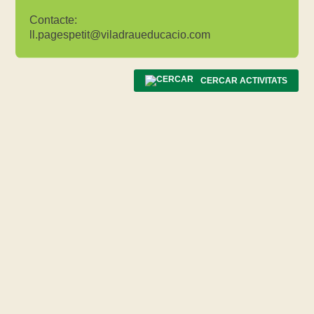
Contacte:
ll.pagespetit@viladraueducacio.com
CERCAR ACTIVITATS