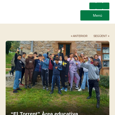
Menú
« ANTERIOR
SEGÜENT »
“El Torrent” Àrea educativa