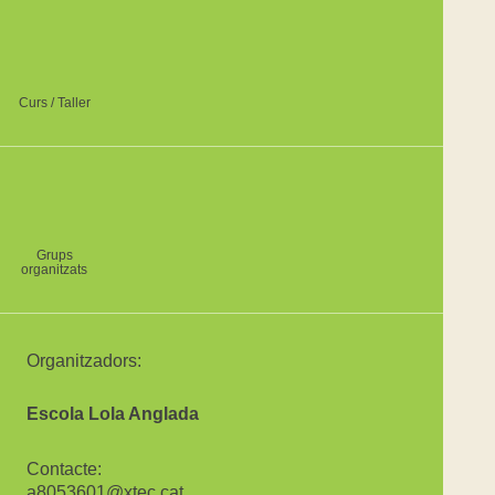
Curs / Taller
Grups
organitzats
Organitzadors:
Escola Lola Anglada
Contacte:
a8053601@xtec.cat