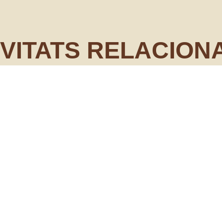
IVITATS RELACION
 amb Brotà
Centre d’interès Se
Natura
dilluns 25 de maig - divend
AMPOSTA