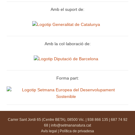
Amb el suport de:
Amb la col·laboració de:
Forma part:
Carrer Sant Jordi 65 (Centre BETA), 08500 Vic. | 938 866 135 | 687 74 92
68 |
info@setmananatura.cat
Avís legal
|
Política de privadesa