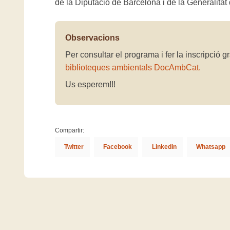
de la Diputació de Barcelona i de la Generalitat
Observacions
Per consultar el programa i fer la inscripció g
biblioteques ambientals DocAmbCat.
Us esperem!!!
Compartir:
Twitter
Facebook
Linkedin
Whatsapp