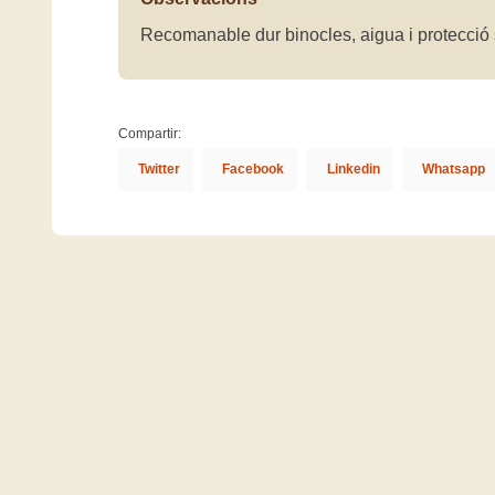
Recomanable dur binocles, aigua i protecció 
Compartir:
Twitter
Facebook
Linkedin
Whatsapp