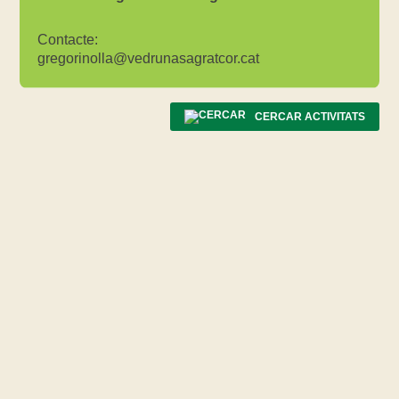
Contacte:
gregorinolla@vedrunasagratcor.cat
CERCAR ACTIVITATS