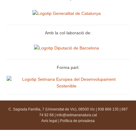
Amb la col·laboració de:
Forma part:
C. Sagrada Família, 7 (Universitat de Vic), 08500 Vic | 938 866 135 | 687
74 92 68 |
info@setmananatura.cat
Avís legal
|
Política de privadesa