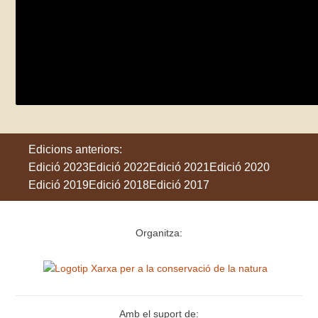
Observem, escoltem i coneixem els ocells 
Europeu dels Parcs
dissabte 25 de maig
Vilanova de Sau
Edicions anteriors:
Edició 2023
Edició 2022
Edició 2021
Edició 2020
Edició 2019
Edició 2018
Edició 2017
Organitza:
Amb el suport de: