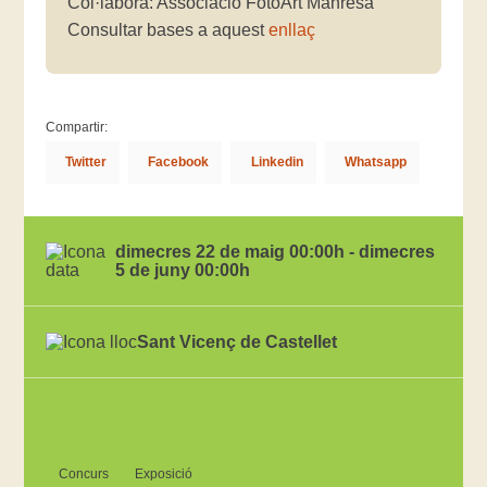
Col·labora: Associació FotoArt Manresa
Consultar bases a aquest
enllaç
Compartir:
Twitter
Facebook
Linkedin
Whatsapp
dimecres 22 de maig 00:00h - dimecres
5 de juny 00:00h
Sant Vicenç de Castellet
Concurs
Exposició