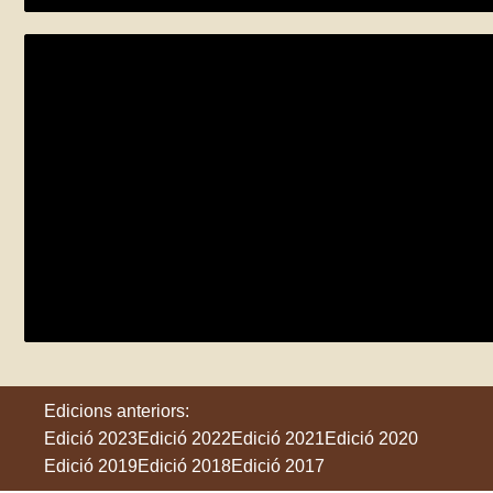
El mar a l’horitzó
divendres 24 de maig
Torroella de Montgrí
Edicions anteriors:
Edició 2023
Edició 2022
Edició 2021
Edició 2020
Edició 2019
Edició 2018
Edició 2017