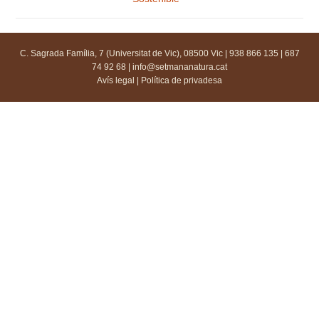
C. Sagrada Família, 7 (Universitat de Vic), 08500 Vic | 938 866 135 | 687
74 92 68 |
info@setmananatura.cat
Avís legal
|
Política de privadesa