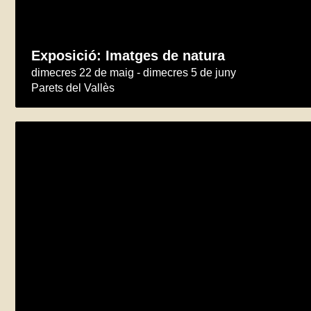
Exposició: Imatges de natura
dimecres 22 de maig - dimecres 5 de juny
Parets del Vallès
Lliurament del 36è Premi “Maria Murtra” 
dimecres 22 de maig
VALLS